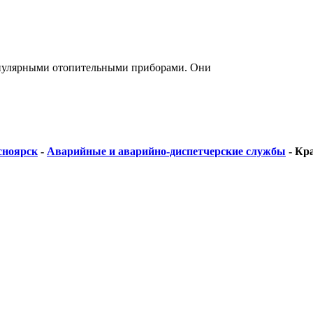
опулярными отопительными приборами. Они
сноярск
-
Аварийные и аварийно-диспетчерские службы
-
Кра