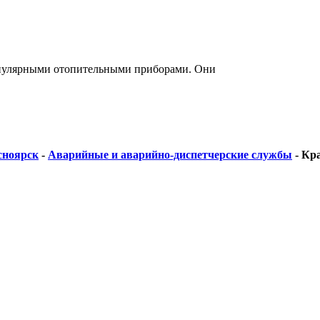
опулярными отопительными приборами. Они
сноярск
-
Аварийные и аварийно-диспетчерские службы
-
Кра