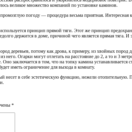
илось великое множество компаний по установке каминов.
промозглую погоду — процедура весьма приятная. Интересная к
е используется принцип прямой тяги. Этот же принцип предохран
едолго держится в доме, причиной чего является прямая тяга. И 
ород деревьев, потому как дрова, к примеру, из хвойных пород 
 него. Огарки могут отлетать на расстояние до 2, а то и 3 мет
 Оно заключается в том, что на топку камина устанавливается с
удет иметь ограничение для выхода в комнату.
ый несет в себе эстетическую функцию, нежели отопительную. По
и.
ечены
*