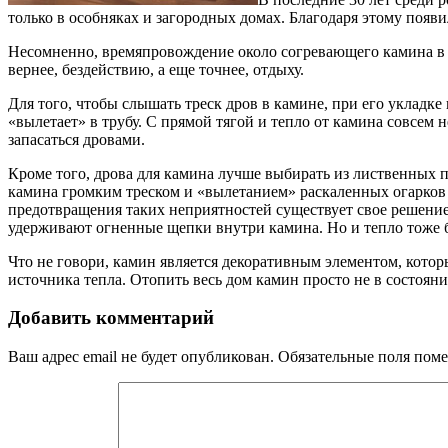
только в особняках и загородных домах. Благодаря этому появ
Несомненно, времяпровождение около согревающего камина в 
вернее, бездействию, а еще точнее, отдыху.
Для того, чтобы слышать треск дров в камине, при его укладк
«вылетает» в трубу. С прямой тягой и тепло от камина совсем н
запасаться дровами.
Кроме того, дрова для камина лучше выбирать из лиственных п
камина громким треском и «вылетанием» раскаленных огарков из
предотвращения таких неприятностей существует свое решение.
удерживают огненные щепки внутри камина. Но и тепло тоже б
Что не говори, камин является декоративным элементом, котор
источника тепла. Отопить весь дом камин просто не в состояни
Добавить комментарий
Ваш адрес email не будет опубликован.
Обязательные поля пом