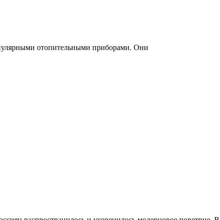
опулярными отопительными приборами. Они
россиян распространилось и укоренилось модерновое поветрие. В