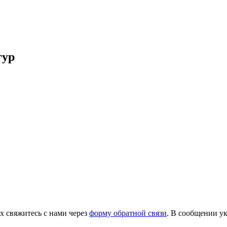
гур
х свяжитесь с нами через
форму обратной связи
. В сообщении ук