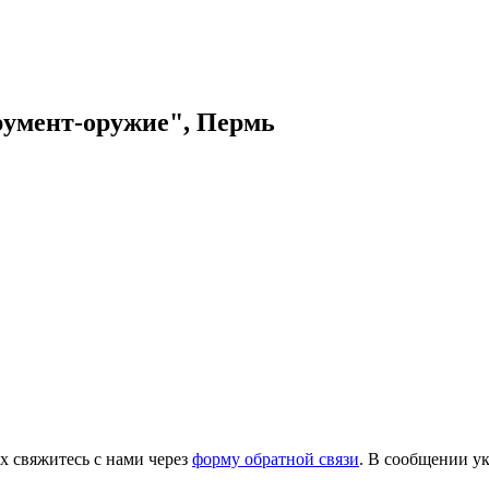
румент-оружие", Пермь
х свяжитесь с нами через
форму обратной связи
. В сообщении ук