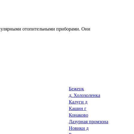
опулярными отопительными приборами. Они
Бежецк
д. Холохоленка
Калуги д
Кашин г
Конаково
Лазурная промзона
Новики д