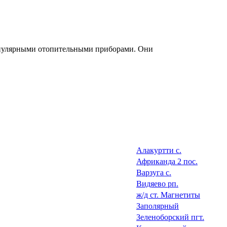
опулярными отопительными приборами. Они
Алакуртти с.
Африканда 2 пос.
Варзуга с.
Видяево рп.
ж/д ст. Магнетиты
Заполярный
Зеленоборский пгт.