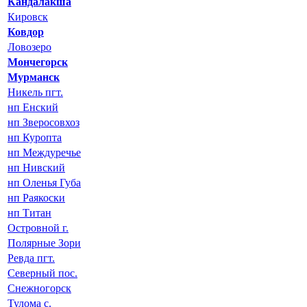
Кандалакша
Кировск
Ковдор
Ловозеро
Мончегорск
Мурманск
Никель пгт.
нп Енский
нп Зверосовхоз
нп Куропта
нп Междуречье
нп Нивский
нп Оленья Губа
нп Раякоски
нп Титан
Островной г.
Полярные Зори
Ревда пгт.
Северный пос.
Снежногорск
Тулома с.