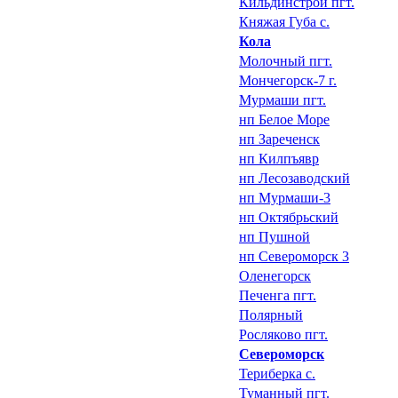
Кильдинстрой пгт.
Княжая Губа с.
Кола
Молочный пгт.
Мончегорск-7 г.
Мурмаши пгт.
нп Белое Море
нп Зареченск
нп Килпъявр
нп Лесозаводский
нп Мурмаши-3
нп Октябрьский
нп Пушной
нп Североморск 3
Оленегорск
Печенга пгт.
Полярный
Росляково пгт.
Североморск
Териберка с.
Туманный пгт.