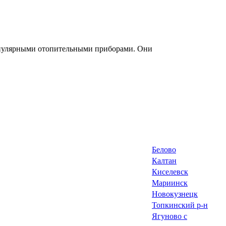
опулярными отопительными приборами. Они
Белово
Калтан
Киселевск
Мариинск
Новокузнецк
Топкинский р-н
Ягуново с