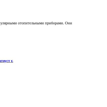
опулярными отопительными приборами. Они
тоуст г.