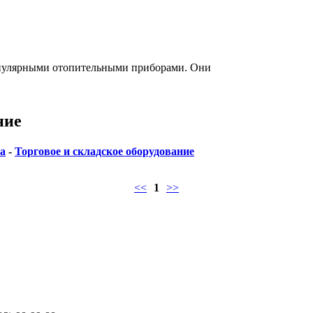
опулярными отопительными приборами. Они
ние
а
-
Торговое и складское оборудование
<<
1
>>