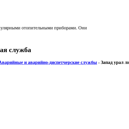
опулярными отопительными приборами. Они
кая служба
Аварийные и аварийно-диспетчерские службы
-
Запад урал л