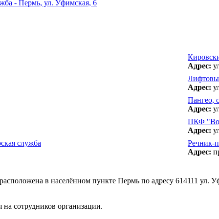
жба - Пермь, ул. Уфимская, 6
Кировски
Адрес:
ул
Лифтовые
Адрес:
ул
Пангео, 
Адрес:
ул
ПКФ "Во
Адрес:
ул
ская служба
Речник-п
Адрес:
пр
расположена в населённом пункте Пермь по адресу 614111 ул. У
 на сотрудников организации.