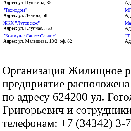
Адрес:
ул. Пушкина, 36
Ад
"Технодом"
М
Адрес:
ул. Ленина, 58
Ад
ЖКХ "Луговское"
Ма
Адрес:
ул. Клубная, 35/а
Ад
"КоммуналСантехСервис"
"Т
Адрес:
ул. Малышева, 13/2, оф. 62
Ад
Организация Жилищное р
предприятие расположена
по адресу 624200 ул. Гог
Григорьевич и сотрудники
телефонам: +7 (34342) 3-7