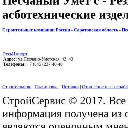
Песчаный Умет с - Ре
асботехнические изде
Строительные компании России
-
Саратовская область
-
Пе
РусьИмпорт
Адрес:
ул.Песчано-Уметская, 43, 43
Телефоны:
+7 (845) 237-40-40
Строительство
|
Планировка
|
Потолки
|
Отопление и газоснаб
СтройСервис © 2017. Все
информация получена из 
являются оценочным мнен