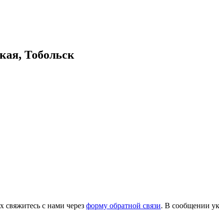
кая, Тобольск
х свяжитесь с нами через
форму обратной связи
. В сообщении ук