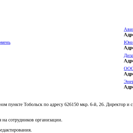
Ави
Адр
юмень
Юни
Адр
Диза
Адр
ООО
Адр
Эне
Адр
м пункте Тобольск по адресу 626150 мкр. 6-й, 26. Директор и с
 на сотрудников организации.
редактирования.