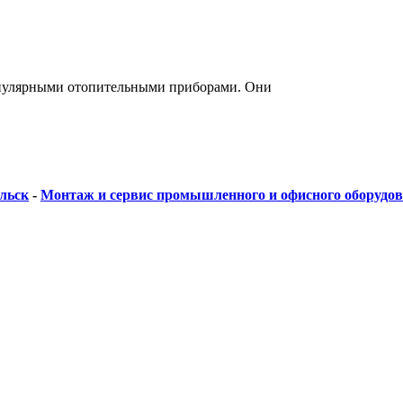
опулярными отопительными приборами. Они
льск
-
Монтаж и сервис промышленного и офисного оборудо